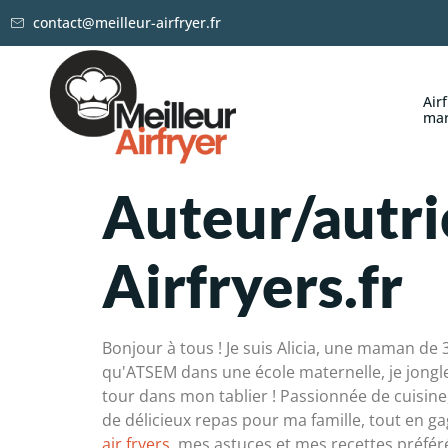
contact@meilleur-airfryer.fr
Air
ma
Auteur/autri
Airfryers.fr
Bonjour à tous ! Je suis Alicia, une maman de
qu'ATSEM dans une école maternelle, je jongle
tour dans mon tablier ! Passionnée de cuisine, 
de délicieux repas pour ma famille, tout en g
air fryers
, mes astuces et mes recettes préfér