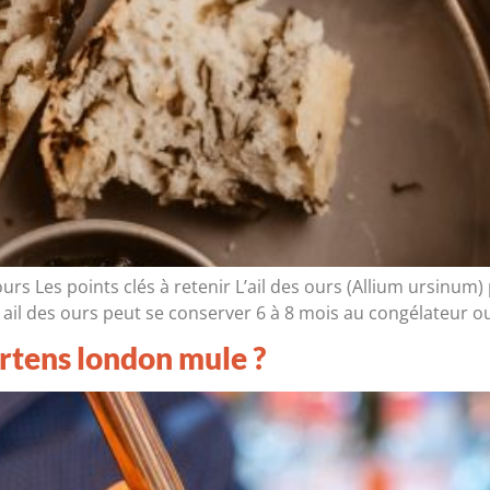
ours Les points clés à retenir L’ail des ours (Allium ursinum
il des ours peut se conserver 6 à 8 mois au congélateur ou
rtens london mule ?