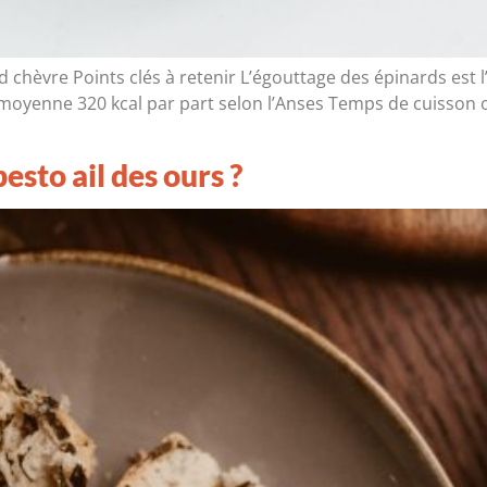
 chèvre Points clés à retenir L’égouttage des épinards est l
oyenne 320 kcal par part selon l’Anses Temps de cuisson o
sto ail des ours ?