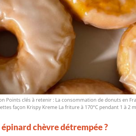
on Points clés à retenir : La consommation de donuts en Fr
ttes façon Krispy Kreme La friture à 170°C pendant 1 à 2 mi
 épinard chèvre détrempée ?