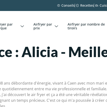
Conseils
Recettes
Cuis
fryer par
Airfryer par
Airfryer par nombre de
rque
prix
tiroirs
ce :
Alicia - Meill
 38 ans débordante d'énergie, vivant à Caen avec mon mari e
 quotidiennement entre ma vie professionnelle et familiale.
j'ai découvert le air fryer et ça a été une véritable révélati
agnant un temps précieux. C'est ce qui m'a poussée à créer 
ées.