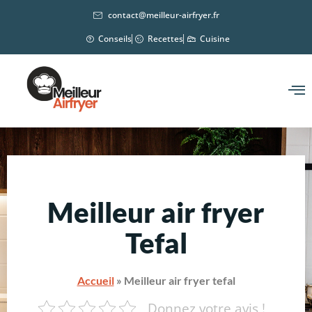
contact@meilleur-airfryer.fr
Conseils
Recettes
Cuisine
Meilleur air fryer
Tefal
Accueil
»
Meilleur air fryer tefal
Donnez votre avis !