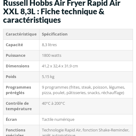
Russell Hobbs Air Fryer Rapid Air
XXL 8,3L : Fiche technique &
caractéristiques
Caractéristique
Spécification
Capacité
8,3 litres
Puissance
1800 watts
Dimensions
41,2 x 32,4 x 31,9 cm
Poids
5,15 kg
Programmes
9 programmes (frites, steak, poisson, légumes,
préréglés
pizza, poulet, pâtisseries, snacks, réchauffage)
Contrôle de
40°C à 200°C
température
Écran
Tactile numérique
Fonctions
Technologie Rapid Air, fonction Shake-Reminder,
spéciales
arrêt automatique