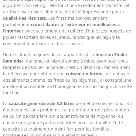
argument marketing – elle fonctionne réellement. J’ai testé cet
air fryer avec divers aliments et j’ai été impressionné par la
qualité des résultats
. Les frites maison deviennent
parfaitement
croustillantes à l’extérieur et moelleuses à
l’intérieur
, avec seulement une cuillère d’huile. Les nuggets de
poulet ressortent dorés et juteux, tandis que les légumes
conservent leur texture et leurs saveurs.
Un des atouts majeurs de cet appareil est sa
fonction Shake-
Reminder
, qui émet un signal sonore à mi-cuisson pour vous
rappeler de secouer le panier. C’est un détail qui fait vraiment
la différence pour obtenir une
cuisson uniforme
, surtout avec
des aliments comme les frites ou les légumes. J’ai constaté une
amélioration notable de l’homogénéité de cuisson grâce à cette
fonction.
La
capacité généreuse de 8,3 litres
permet de cuisiner pour 4 à
6 personnes sans problème. J’ai pu préparer une pizza entière
de 26 cm de diamètre, un poulet rôti de taille moyenne, ou
encore une grande portion de frites pour ma famille. Cette
capacité est vraiment un point fort pour les familles
nombreuses ou pour ceux qui aiment recevoir.