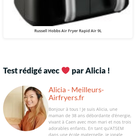
Russell Hobbs Air Fryer Rapid Air 9L
Test rédigé avec
par Alicia !
Alicia - Meilleurs-
Airfryers.fr
Bonjour à tous ! Je suis Alicia, une
maman de 38 ans débordante d’énergie,
vivant à Caen avec mon mari et nos trois
adorables enfants. En tant qu’ATSEM
dans une école maternelle, je jongle