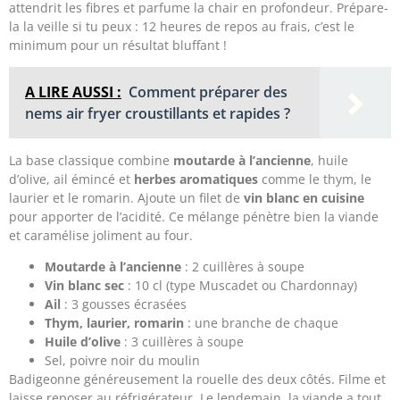
attendrit les fibres et parfume la chair en profondeur. Prépare-
la la veille si tu peux : 12 heures de repos au frais, c’est le
minimum pour un résultat bluffant !
A LIRE AUSSI :
Comment préparer des
nems air fryer croustillants et rapides ?
La base classique combine
moutarde à l’ancienne
, huile
d’olive, ail émincé et
herbes aromatiques
comme le thym, le
laurier et le romarin. Ajoute un filet de
vin blanc en cuisine
pour apporter de l’acidité. Ce mélange pénètre bien la viande
et caramélise joliment au four.
Moutarde à l’ancienne
: 2 cuillères à soupe
Vin blanc sec
: 10 cl (type Muscadet ou Chardonnay)
Ail
: 3 gousses écrasées
Thym, laurier, romarin
: une branche de chaque
Huile d’olive
: 3 cuillères à soupe
Sel, poivre noir du moulin
Badigeonne généreusement la rouelle des deux côtés. Filme et
laisse reposer au réfrigérateur. Le lendemain, la viande a tout