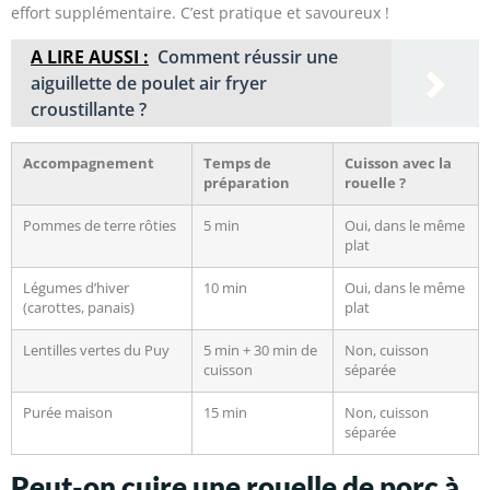
effort supplémentaire. C’est pratique et savoureux !
A LIRE AUSSI :
Comment réussir une
aiguillette de poulet air fryer
croustillante ?
Accompagnement
Temps de
Cuisson avec la
préparation
rouelle ?
Pommes de terre rôties
5 min
Oui, dans le même
plat
Légumes d’hiver
10 min
Oui, dans le même
(carottes, panais)
plat
Lentilles vertes du Puy
5 min + 30 min de
Non, cuisson
cuisson
séparée
Purée maison
15 min
Non, cuisson
séparée
Peut-on cuire une rouelle de porc à