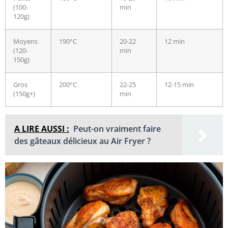
(100-
min
120g)
Moyens
190°C
20-22
12 min
(120-
min
150g)
Gros
200°C
22-25
12-15 min
(150g+)
min
A LIRE AUSSI :
Peut-on vraiment faire
des gâteaux délicieux au Air Fryer ?