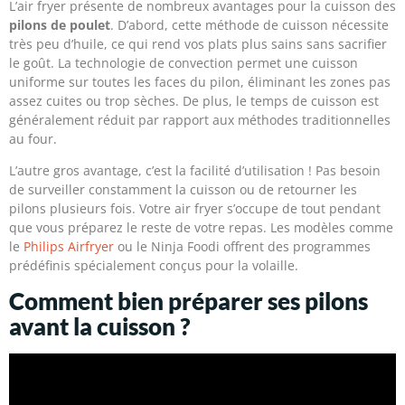
L’air fryer présente de nombreux avantages pour la cuisson des
pilons de poulet
. D’abord, cette méthode de cuisson nécessite
très peu d’huile, ce qui rend vos plats plus sains sans sacrifier
le goût. La technologie de convection permet une cuisson
uniforme sur toutes les faces du pilon, éliminant les zones pas
assez cuites ou trop sèches. De plus, le temps de cuisson est
généralement réduit par rapport aux méthodes traditionnelles
au four.
L’autre gros avantage, c’est la facilité d’utilisation ! Pas besoin
de surveiller constamment la cuisson ou de retourner les
pilons plusieurs fois. Votre air fryer s’occupe de tout pendant
que vous préparez le reste de votre repas. Les modèles comme
le
Philips Airfryer
ou le Ninja Foodi offrent des programmes
prédéfinis spécialement conçus pour la volaille.
Comment bien préparer ses pilons
avant la cuisson ?