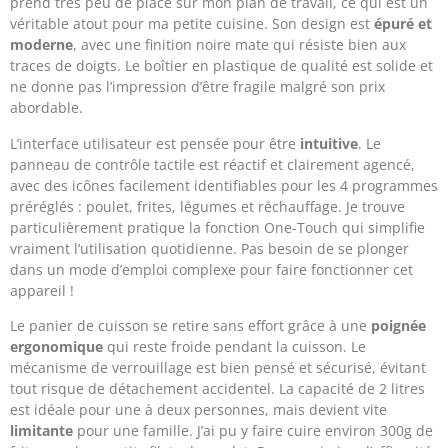
prend très peu de place sur mon plan de travail, ce qui est un
véritable atout pour ma petite cuisine. Son design est
épuré et
moderne
, avec une finition noire mate qui résiste bien aux
traces de doigts. Le boîtier en plastique de qualité est solide et
ne donne pas l’impression d’être fragile malgré son prix
abordable.
L’interface utilisateur est pensée pour être
intuitive
. Le
panneau de contrôle tactile est réactif et clairement agencé,
avec des icônes facilement identifiables pour les 4 programmes
préréglés : poulet, frites, légumes et réchauffage. Je trouve
particulièrement pratique la fonction One-Touch qui simplifie
vraiment l’utilisation quotidienne. Pas besoin de se plonger
dans un mode d’emploi complexe pour faire fonctionner cet
appareil !
Le panier de cuisson se retire sans effort grâce à une
poignée
ergonomique
qui reste froide pendant la cuisson. Le
mécanisme de verrouillage est bien pensé et sécurisé, évitant
tout risque de détachement accidentel. La capacité de 2 litres
est idéale pour une à deux personnes, mais devient vite
limitante
pour une famille. J’ai pu y faire cuire environ 300g de