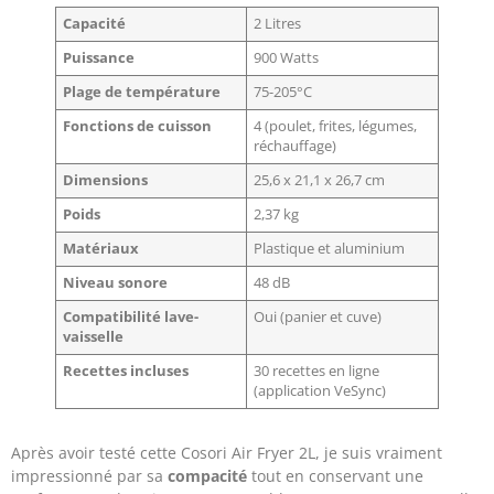
Capacité
2 Litres
Puissance
900 Watts
Plage de température
75-205°C
Fonctions de cuisson
4 (poulet, frites, légumes,
réchauffage)
Dimensions
25,6 x 21,1 x 26,7 cm
Poids
2,37 kg
Matériaux
Plastique et aluminium
Niveau sonore
48 dB
Compatibilité lave-
Oui (panier et cuve)
vaisselle
Recettes incluses
30 recettes en ligne
(application VeSync)
Après avoir testé cette Cosori Air Fryer 2L, je suis vraiment
impressionné par sa
compacité
tout en conservant une