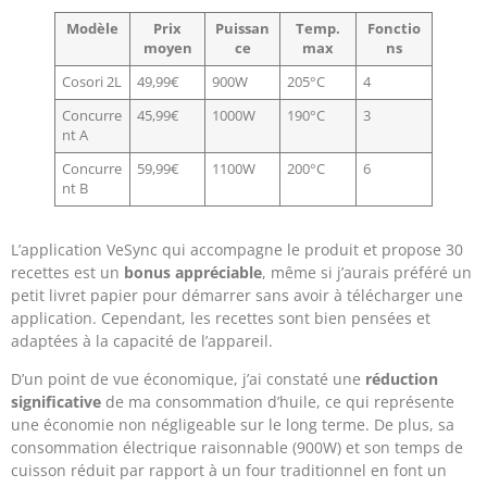
Modèle
Prix
Puissan
Temp.
Fonctio
moyen
ce
max
ns
Cosori 2L
49,99€
900W
205°C
4
Concurre
45,99€
1000W
190°C
3
nt A
Concurre
59,99€
1100W
200°C
6
nt B
L’application VeSync qui accompagne le produit et propose 30
recettes est un
bonus appréciable
, même si j’aurais préféré un
petit livret papier pour démarrer sans avoir à télécharger une
application. Cependant, les recettes sont bien pensées et
adaptées à la capacité de l’appareil.
D’un point de vue économique, j’ai constaté une
réduction
significative
de ma consommation d’huile, ce qui représente
une économie non négligeable sur le long terme. De plus, sa
consommation électrique raisonnable (900W) et son temps de
cuisson réduit par rapport à un four traditionnel en font un