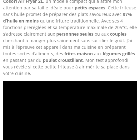
Cosori Air Fryer 2L
, un modèle compact qui a attiré mon
attention par sa taille idéale pour
petits espaces
. Cette friteuse
sans huile promet de préparer des plats savoureux avec
97%
d’huile en moins
qu’une friture traditionnelle. Avec ses 4
fonctions préréglées et sa température maximale de 205°C, elle
s’adresse clairement aux
personnes seules
ou aux
couples
cherchant à manger plus sainement sans sacrifier le goût. J’ai
mis à l’épreuve cet appareil dans ma cuisine en préparant
toutes sortes d’aliments, des
frites maison
aux
légumes grillés
en passant par du
poulet croustillant
. Mon test approfondi
vous révèle si cette petite friteuse à air mérite sa place dans
votre cuisine.