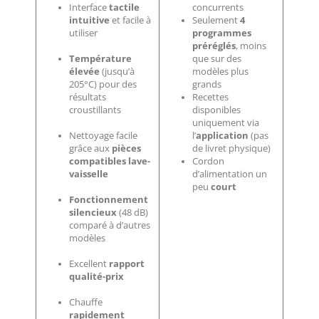
Interface
tactile
concurrents
intuitive
et facile à
Seulement
4
utiliser
programmes
préréglés
, moins
Température
que sur des
élevée
(jusqu’à
modèles plus
205°C) pour des
grands
résultats
Recettes
croustillants
disponibles
uniquement via
Nettoyage facile
l’
application
(pas
grâce aux
pièces
de livret physique)
compatibles lave-
Cordon
vaisselle
d’alimentation un
peu
court
Fonctionnement
silencieux
(48 dB)
comparé à d’autres
modèles
Excellent
rapport
qualité-prix
Chauffe
rapidement