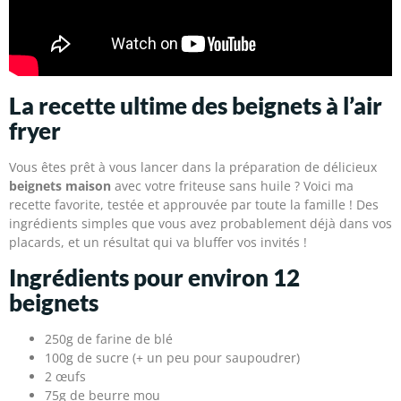
La recette ultime des beignets à l’air
fryer
Vous êtes prêt à vous lancer dans la préparation de délicieux
beignets maison
avec votre friteuse sans huile ? Voici ma
recette favorite, testée et approuvée par toute la famille ! Des
ingrédients simples que vous avez probablement déjà dans vos
placards, et un résultat qui va bluffer vos invités !
Ingrédients pour environ 12
beignets
250g de farine de blé
100g de sucre (+ un peu pour saupoudrer)
2 œufs
75g de beurre mou