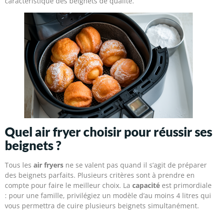
caractéristique des beignets de qualité.
Quel air fryer choisir pour réussir ses
beignets ?
Tous les
air fryers
ne se valent pas quand il s’agit de préparer
des beignets parfaits. Plusieurs critères sont à prendre en
compte pour faire le meilleur choix. La
capacité
est primordiale
: pour une famille, privilégiez un modèle d’au moins 4 litres qui
vous permettra de cuire plusieurs beignets simultanément.