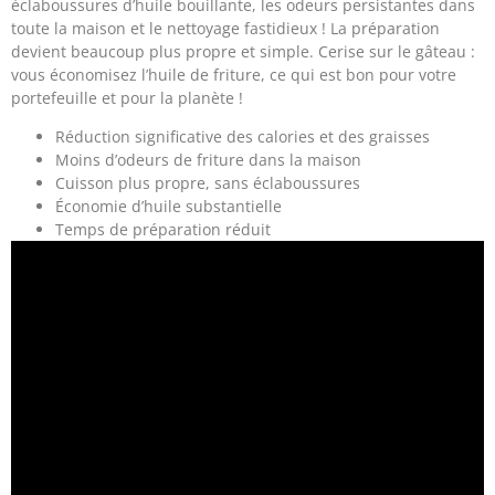
éclaboussures d’huile bouillante, les odeurs persistantes dans
toute la maison et le nettoyage fastidieux ! La préparation
devient beaucoup plus propre et simple. Cerise sur le gâteau :
vous économisez l’huile de friture, ce qui est bon pour votre
portefeuille et pour la planète !
Réduction significative des calories et des graisses
Moins d’odeurs de friture dans la maison
Cuisson plus propre, sans éclaboussures
Économie d’huile substantielle
Temps de préparation réduit