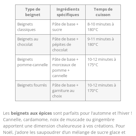
Type de
Ingrédients
Temps de
beignet
spécifiques
cuisson
Beignets
Pâte de base +
8-10 minutes à
classiques
sucre
180°C
Beignets au
Pâte de base +
9-11 minutes à
chocolat
pépites de
180°C
chocolat
Beignets
Pâte de base +
10-12 minutes à
pomme-cannelle
morceaux de
175°C
pomme +
cannelle
Beignets fourrés
Pâte de base +
10-12 minutes à
garniture au
170°C
choix
Les
beignets aux épices
sont parfaits pour l’automne et l’hiver !
Cannelle, cardamome, noix de muscade ou gingembre
apportent une dimension chaleureuse à vos créations. Pour
Noël, j’adore les saupoudrer d’un mélange de sucre glace et