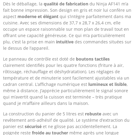
Dès le déballage, la
qualité de fabrication
du Ninja AF141 m’a
fait bonne impression. Son design en gris et noir lui confère un
aspect
moderne et élégant
qui s’intègre parfaitement dans ma
cuisine. Avec ses dimensions de 37,7 x 28,7 x 26,4 cm, elle
occupe un espace raisonnable sur mon plan de travail tout en
offrant une capacité généreuse. Ce qui m’a particulièrement
plu, c’est la prise en main
intuitive
des commandes situées sur
le dessus de l’appareil.
Le panneau de contrôle est doté de
boutons tactiles
clairement identifiés pour les quatre fonctions (friture à air,
rôtissage, réchauffage et déshydratation). Les réglages de
température et de minuterie sont facilement ajustables via un
cadran central. L’affichage numérique est
lumineux et lisible
,
même à distance. J’apprécie particulièrement le signal sonore
qui m’avertit quand la cuisson est terminée – très pratique
quand je m’affaire ailleurs dans la maison.
La construction du panier de 5 litres est
robuste
avec un
revêtement anti-adhésif de qualité. Le système d’extraction du
panier est
sécurisé
et ne glisse pas accidentellement. La
poignée reste
froide au toucher
même après une longue