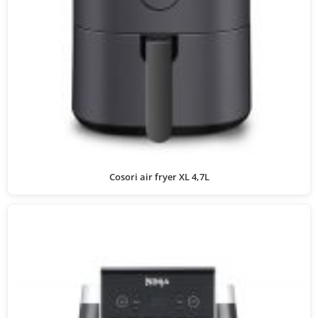
Cosori air fryer XL 4,7L