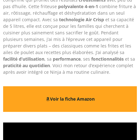
pas d’huile. Cette friteuse
polyvalente 4-en-1
combine friture à
air, rôtissage, réchauffage et déshydratation dans un seul
appareil compact. Avec sa
technologie Air Crisp
et sa capacité
de 5 litres, elle est conçue pour les familles qui cherchent à
cuisiner plus sainement sans sacrifier le goût. Pendant
plusieurs semaines, j’ai mis à l’épreuve cet appareil pour
préparer divers plats – des classiques comme les frites et les
ailes de poulet aux recettes plus élaborées. J’ai analysé sa
facilité d’utilisation
, sa
performance
, ses
fonctionnalités
et sa
praticité au quotidien
. Voici mon retour d’expérience complet
après avoir intégré ce Ninja à ma routine culinaire.
Voir la fiche Amazon