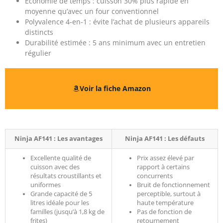
Économie de temps : cuisson 30% plus rapide en
moyenne qu’avec un four conventionnel
Polyvalence 4-en-1 : évite l’achat de plusieurs appareils
distincts
Durabilité estimée : 5 ans minimum avec un entretien
régulier
Voir la fiche Amazon
Ninja AF141 : Les avantages
Ninja AF141 : Les défauts
Excellente qualité de
Prix assez élevé par
cuisson avec des
rapport à certains
résultats croustillants et
concurrents
uniformes
Bruit de fonctionnement
Grande capacité de 5
perceptible, surtout à
litres idéale pour les
haute température
familles (jusqu’à 1,8 kg de
Pas de fonction de
frites)
retournement