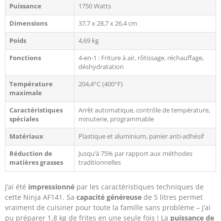
Puissance
1750 Watts
Dimensions
37,7 x 28,7 x 26,4 cm
Poids
4,69 kg
Fonctions
4-en-1 : Friture à air, rôtissage, réchauffage,
déshydratation
Température
204,4°C (400°F)
maximale
Caractéristiques
Arrêt automatique, contrôle de température,
spéciales
minuterie, programmable
Matériaux
Plastique et aluminium, panier anti-adhésif
Réduction de
Jusqu’à 75% par rapport aux méthodes
matières grasses
traditionnelles
J’ai été
impressionné
par les caractéristiques techniques de
cette Ninja AF141. Sa
capacité généreuse
de 5 litres permet
vraiment de cuisiner pour toute la famille sans problème – j’ai
pu préparer 1,8 kg de frites en une seule fois ! La
puissance de