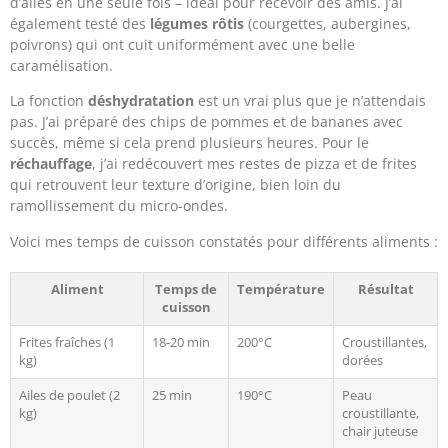
d’ailes en une seule fois – idéal pour recevoir des amis. J’ai
également testé des
légumes rôtis
(courgettes, aubergines,
poivrons) qui ont cuit uniformément avec une belle
caramélisation.
La fonction
déshydratation
est un vrai plus que je n’attendais
pas. J’ai préparé des chips de pommes et de bananes avec
succès, même si cela prend plusieurs heures. Pour le
réchauffage
, j’ai redécouvert mes restes de pizza et de frites
qui retrouvent leur texture d’origine, bien loin du
ramollissement du micro-ondes.
Voici mes temps de cuisson constatés pour différents aliments :
Aliment
Temps de
Température
Résultat
cuisson
Frites fraîches (1
18-20 min
200°C
Croustillantes,
kg)
dorées
Ailes de poulet (2
25 min
190°C
Peau
kg)
croustillante,
chair juteuse